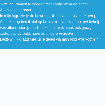
“Atteljee” samen te voegen met Yootje werd de naam
Attelyootje geboren.
In mijn logo zie je de beweeglijkheid van een vlinder terug.
Al heel lang ben ik dol op het maken van kaarten met behulp
van allerlei stempeltechnieken maar ik maak ook graag
cadeauververpakkingen en andere projecten.
Deze wil ik graag met jullie delen via mijn blog Attelyootje.nl.
0
WINKELWAGEN SLUITEN
Je winkelwagen is leeg
0
Bekijk onze winkel om te zien wat er beschikbaar is