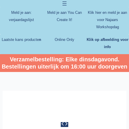
Ga
naar
Meld je aan:
Meld je aan You Can
Klik hier en meld je aan
de
verjaardagslijst
Create It!
voor Najaars
inhoud
Workshopdag
Laatste kans producte
n
Online Only
Klik op afbeelding voor
info
Verzamelbestelling: Elke dinsdagavond.
Bestellingen uiterlijk om 16:00 uur doorgeven