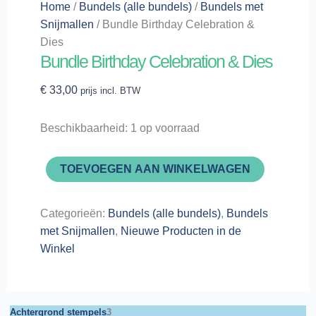
Home
/
Bundels (alle bundels)
/
Bundels met
Snijmallen
/ Bundle Birthday Celebration &
Dies
Bundle Birthday Celebration & Dies
€
33,00
prijs incl. BTW
Beschikbaarheid:
1 op voorraad
TOEVOEGEN AAN WINKELWAGEN
Bundle
Birthday
Celebration
Categorieën:
Bundels (alle bundels)
,
Bundels
&
met Snijmallen
,
Nieuwe Producten in de
Dies
Winkel
aantal
3
Achtergrond stempels
3